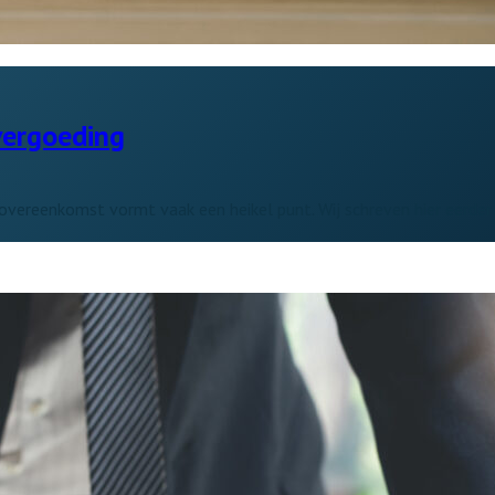
vergoeding
rovereenkomst vormt vaak een heikel punt. Wij schreven hier eerder