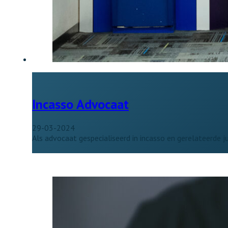
Incasso Advocaat
29-03-2024
Als advocaat gespecialiseerd in incasso en gerelateerde ju