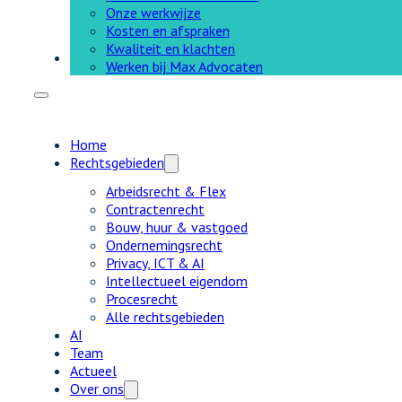
Onze werkwijze
Kosten en afspraken
Kwaliteit en klachten
ENG
Werken bij Max Advocaten
Home
Rechtsgebieden
Arbeidsrecht & Flex
Contractenrecht
Bouw, huur & vastgoed
Ondernemingsrecht
Privacy, ICT & AI
Intellectueel eigendom
Procesrecht
Alle rechtsgebieden
AI
Team
Actueel
Over ons