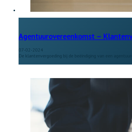
Agentuurovereenkomst – Klanten
07-02-2024
De klantenvergoeding bij de beëindiging van een agentuu