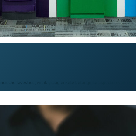
ridische kwesties, wil ik graag enkele belangrijke aspecten van inca