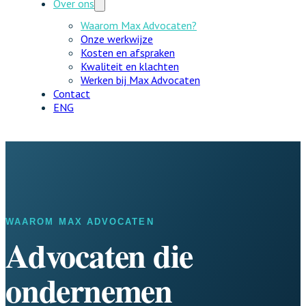
Over ons
Waarom Max Advocaten?
Onze werkwijze
Kosten en afspraken
Kwaliteit en klachten
Werken bij Max Advocaten
Contact
ENG
WAAROM MAX ADVOCATEN
Advocaten die
ondernemen