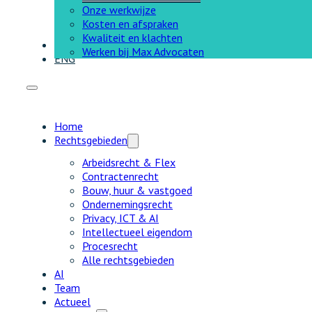
Onze werkwijze
Kosten en afspraken
Kwaliteit en klachten
Contact
Werken bij Max Advocaten
ENG
Home
Rechtsgebieden
Arbeidsrecht & Flex
Contractenrecht
Bouw, huur & vastgoed
Ondernemingsrecht
Privacy, ICT & AI
Intellectueel eigendom
Procesrecht
Alle rechtsgebieden
AI
Team
Actueel