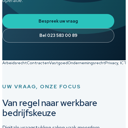
operatie.
Bespreek uw vraag
Bel 023 583 00 89
Arbeidsrecht
Contracten
Vastgoed
Ondernemingsrecht
Privacy, ICT 
UW VRAAG, ONZE FOCUS
Van regel naar werkbare
bedrijfskeuze
Digitale vraagstukken raken vaak meerdere