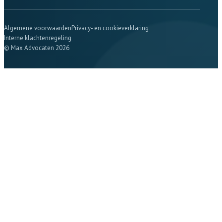
Algemene voorwaarden
Privacy- en cookieverklaring
Interne klachtenregeling
© Max Advocaten 2026