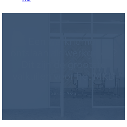
Een werknemer
ontslaan als werkgever?
Dit zijn de grootste
valkuilen voor het MKB
26-05-2026