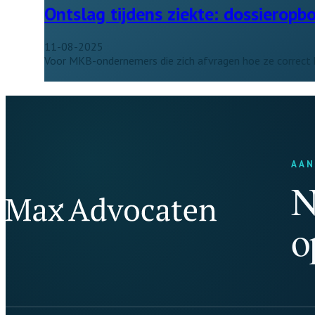
Ontslag tijdens ziekte: dossieropb
11-08-2025
Voor MKB-ondernemers die zich afvragen hoe ze correct 
AAN
N
o