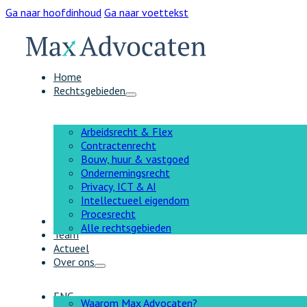
Ga naar hoofdinhoud
Ga naar voettekst
Home
Rechtsgebieden
Arbeidsrecht & Flex
Contractenrecht
Bouw, huur & vastgoed
Ondernemingsrecht
Privacy, ICT & AI
Intellectueel eigendom
Procesrecht
AI
Alle rechtsgebieden
Team
Actueel
Over ons
ENG
Waarom Max Advocaten?