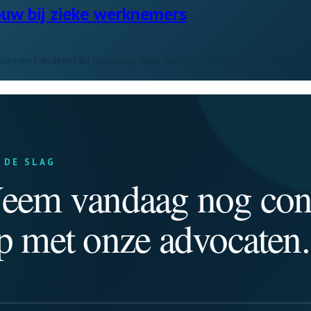
ouw bij zieke werknemers
kunnen handelen bij langdurig zieke werknemers Als ondernemer in
 DE SLAG
eem vandaag nog con
p met onze advocaten.