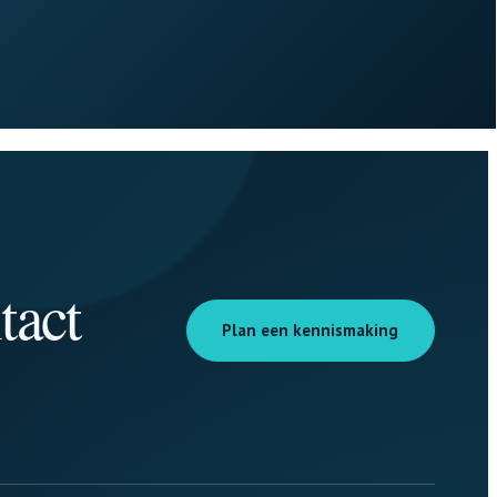
 het midden- en…
tact
Plan een kennismaking