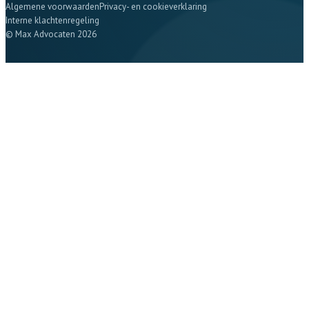
Algemene voorwaarden
Privacy- en cookieverklaring
Interne klachtenregeling
© Max Advocaten 2026