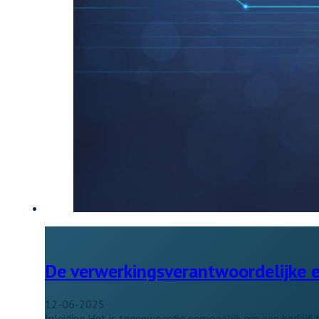
De verwerkingsverantwoordelijke 
12-06-2025
Inleiding Het is tegenwoordig onmogelijk om een bedrijf