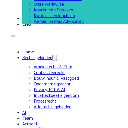
Onze werkwijze
Kosten en afspraken
Kwaliteit en klachten
Contact
Werken bij Max Advocaten
ENG
Home
Rechtsgebieden
Arbeidsrecht & Flex
Contractenrecht
Bouw, huur & vastgoed
Ondernemingsrecht
Privacy, ICT & AI
Intellectueel eigendom
Procesrecht
Alle rechtsgebieden
AI
Team
Actueel