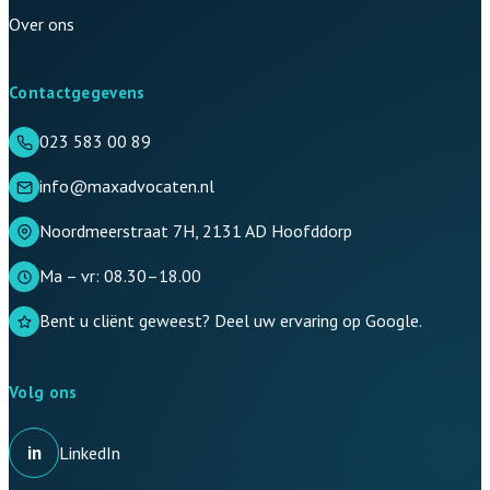
Over ons
Contactgegevens
023 583 00 89
info@maxadvocaten.nl
Noordmeerstraat 7H, 2131 AD Hoofddorp
Ma – vr: 08.30–18.00
Bent u cliënt geweest? Deel uw ervaring op Google.
Volg ons
in
LinkedIn