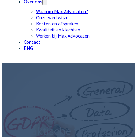
Over ons
Waarom Max Advocaten?
Onze werkwijze
Kosten en afspraken
Kwaliteit en klachten
Werken bij Max Advocaten
Contact
ENG
Toegang tot
persoonsgegevens:
AVG-regels en
praktische tips voor