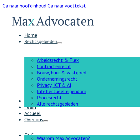
Ga naar hoofdinhoud
Ga naar voettekst
Home
Rechtsgebieden
Arbeidsrecht & Flex
Contractenrecht
Bouw, huur & vastgoed
Ondernemingsrecht
Privacy, ICT & AI
Intellectueel eigendom
Procesrecht
AI
Alle rechtsgebieden
Team
Actueel
Over ons
ENG
Waarom Max Advocaten?