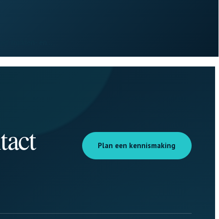
 het midden- en…
tact
Plan een kennismaking