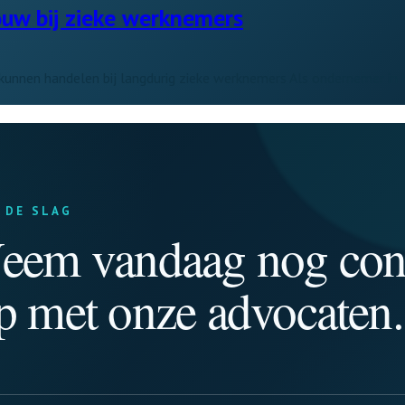
ouw bij zieke werknemers
kunnen handelen bij langdurig zieke werknemers Als ondernemer in
 DE SLAG
eem vandaag nog con
p met onze advocaten.