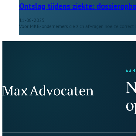
Ontslag tijdens ziekte: dossieropb
11-08-2025
Voor MKB-ondernemers die zich afvragen hoe ze correct 
AAN
N
o