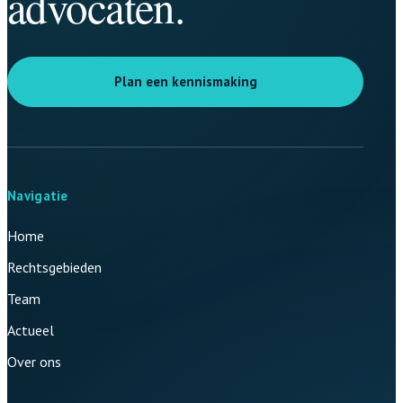
advocaten.
Plan een kennismaking
Navigatie
Home
Rechtsgebieden
Team
Actueel
Over ons