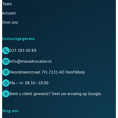
Team
Actueel
Over ons
Contactgegevens
023 583 00 89
info@maxadvocaten.nl
Noordmeerstraat 7H, 2131 AD Hoofddorp
Ma – vr: 08.30–18.00
Bent u cliënt geweest? Deel uw ervaring op Google.
Volg ons