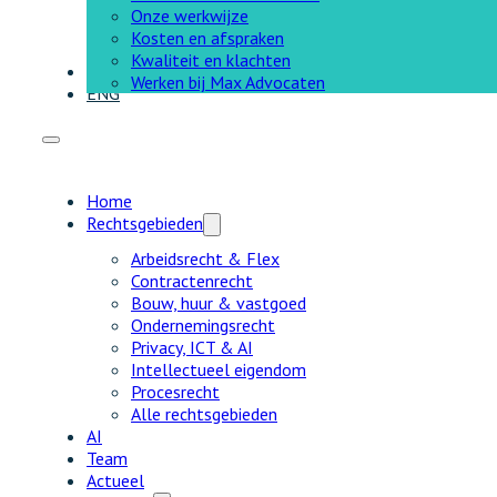
Onze werkwijze
Kosten en afspraken
Kwaliteit en klachten
Contact
Werken bij Max Advocaten
ENG
Home
Rechtsgebieden
Arbeidsrecht & Flex
Contractenrecht
Bouw, huur & vastgoed
Ondernemingsrecht
Privacy, ICT & AI
Intellectueel eigendom
Procesrecht
Alle rechtsgebieden
AI
Team
Actueel