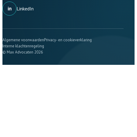
in
LinkedIn
Algemene voorwaarden
Privacy- en cookieverklaring
Interne klachtenregeling
© Max Advocaten 2026