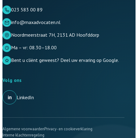
023 583 00 89
info@maxadvocaten.nl
Noordmeerstraat 7H, 2131 AD Hoofddorp
Ma – vr: 08.30–18.00
Bent u cliënt geweest? Deel uw ervaring op Google.
Volg ons
in
LinkedIn
Algemene voorwaarden
Privacy- en cookieverklaring
Interne klachtenregeling