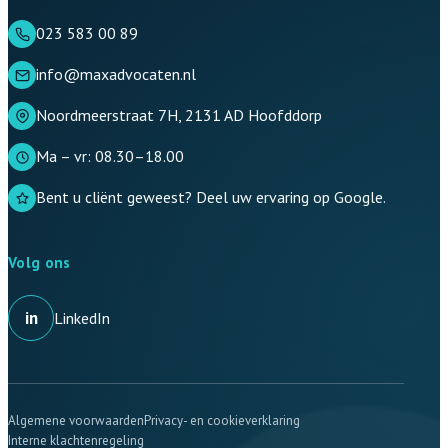
023 583 00 89
info@maxadvocaten.nl
Noordmeerstraat 7H, 2131 AD Hoofddorp
Ma – vr: 08.30–18.00
Bent u cliënt geweest? Deel uw ervaring op Google.
Volg ons
in
LinkedIn
Algemene voorwaarden
Privacy- en cookieverklaring
Interne klachtenregeling