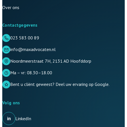
Over ons
Contactgegevens
023 583 00 89
info@maxadvocaten.nl
Noordmeerstraat 7H, 2131 AD Hoofddorp
Ma – vr: 08.30–18.00
Bent u cliënt geweest? Deel uw ervaring op Google.
Volg ons
in
LinkedIn