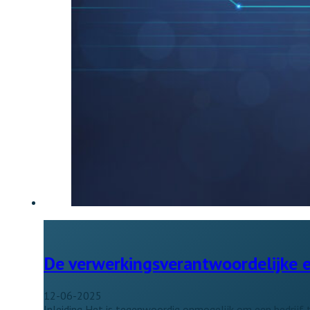
De verwerkingsverantwoordelijke 
12-06-2025
Inleiding Het is tegenwoordig onmogelijk om een bedrijf