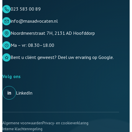
023 583 00 89
info@maxadvocaten.nl
Noordmeerstraat 7H, 2131 AD Hoofddorp
Ma – vr: 08.30–18.00
Bent u cliënt geweest? Deel uw ervaring op Google.
Volg ons
in
LinkedIn
Algemene voorwaarden
Privacy- en cookieverklaring
Interne klachtenregeling