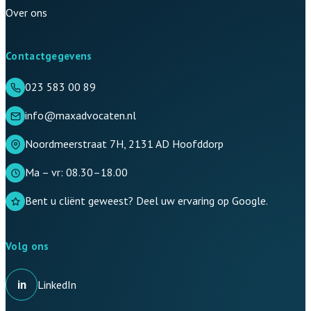
Over ons
Contactgegevens
023 583 00 89
info@maxadvocaten.nl
Noordmeerstraat 7H, 2131 AD Hoofddorp
Ma – vr: 08.30–18.00
Bent u cliënt geweest? Deel uw ervaring op Google.
Volg ons
in
LinkedIn