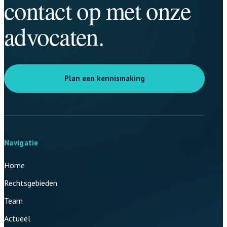
contact op met onze
advocaten.
Plan een kennismaking
Navigatie
Home
Rechtsgebieden
Team
Actueel