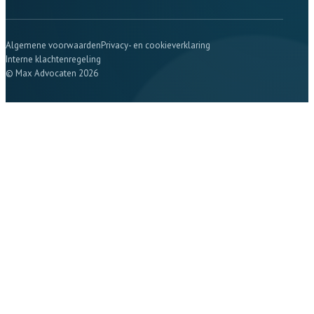
Algemene voorwaarden
Privacy- en cookieverklaring
Interne klachtenregeling
© Max Advocaten 2026