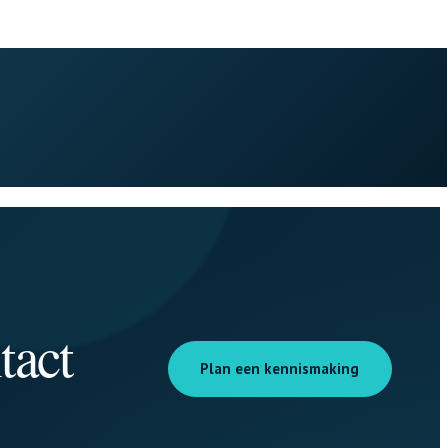
tact
Plan een kennismaking