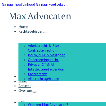
Ga naar hoofdinhoud
Ga naar voettekst
Home
Rechtsgebieden
Arbeidsrecht & Flex
Contractenrecht
Bouw, huur & vastgoed
Ondernemingsrecht
Privacy, ICT & AI
Intellectueel eigendom
Procesrecht
AI
Alle rechtsgebieden
Team
Actueel
Over ons
ENG
Waarom Max Advocaten?